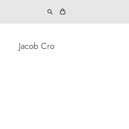
J
acob Cro