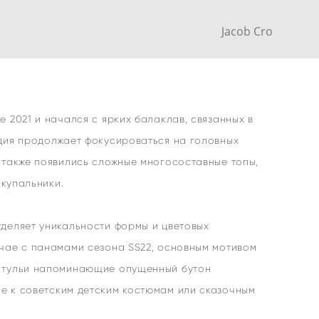
Jacob Cro
е 2021 и начался с ярких балаклав, связанных в
удия продолжает фокусироваться на головных
 также появились сложные многосоставные топы,
 купальники.
деляет уникальности формы и цветовых
учае с панамами сезона SS22, основным мотивом
 тульи напоминающие опущенный бутон
е к советским детским костюмам или сказочным