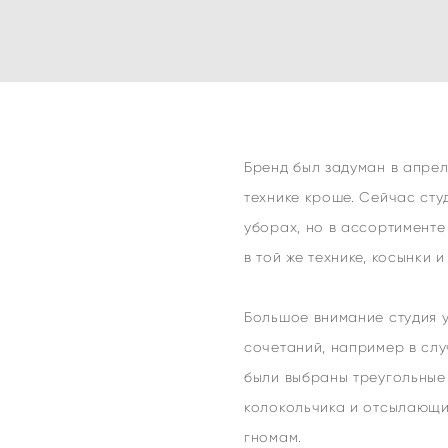
Бренд был задуман в апрел
технике кроше. Сейчас ст
уборах, но в ассортименте
в той же технике, косынки и
Большое внимание студия у
сочетаний, например в сл
были выбраны треугольные
колокольчика и отсылающи
гномам.