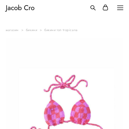
Jacob Cro
магазин
>
бикини
>
бикини топ tropicana