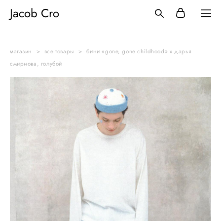
Jacob Cro
магазин
>
все товары
>
бини «gone, gone childhood» x дарья
смирнова, голубой