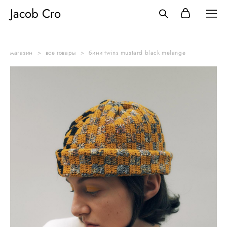
Jacob Cro
магазин
>
все товары
>
бини twins mustard black melange