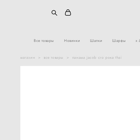
Все товары
Новинки
Шапки
Шарфы
x 
магазин
>
все товары
>
панама jacob cro рока thai