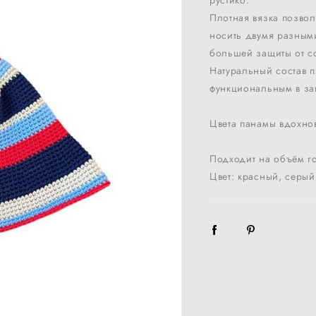
рустико.
Плотная вязка позво
носить двумя разными
большей защиты от с
Натуральный состав 
функциональным в за
Цвета панамы вдохнов
Подходит на объём г
Цвет: красный, серый