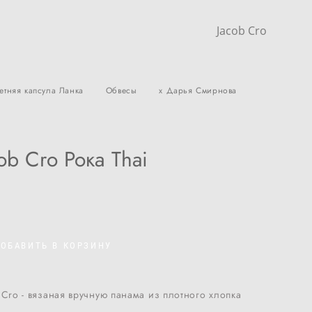
Jacob Cro
етняя капсула Ланка
Обвесы
x Дарья Смирнова
ob Cro Рока Thai
ОБАВИТЬ В КОРЗИНУ
 Cro - вязаная вручную панама из плотного хлопка