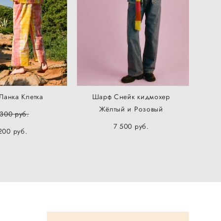
Ланка Клетка
Шарф Снейк кидмохер
Жёлтый и Розовый
 300 pуб.
7 500 pуб.
200 pуб.