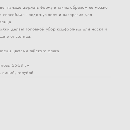
ляет панаме держать форму и таким образом ее можно
 способами - подогнув поля и расправив для
олнца.
пряжи делает головной убор комфортным для носки и
щите от солнца.
лены цветами тайского флага.
оловы 55-58 см
, синий, голубой