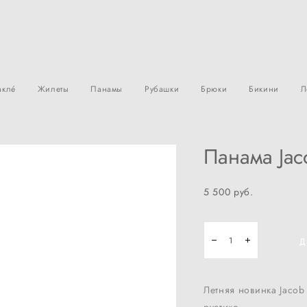
àклé
Жилеты
Панамы
Рубашки
Брюки
Бикини
Л
Панама Jac
5 500 pуб.
Д
Летняя новинка Jacob