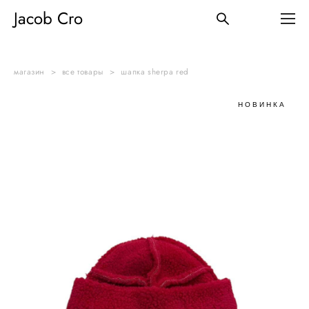
Jacob Cro
магазин
>
все товары
>
шапка sherpa red
НОВИНКА