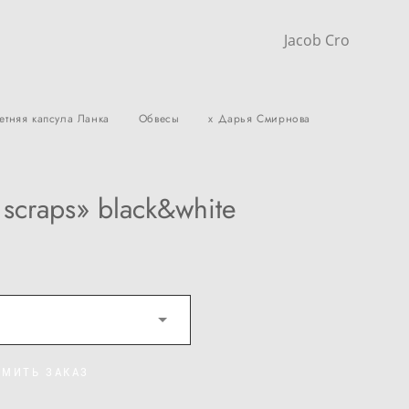
Jacob Cro
етняя капсула Ланка
Обвесы
x Дарья Смирнова
scraps» black&white
МИТЬ ЗАКАЗ