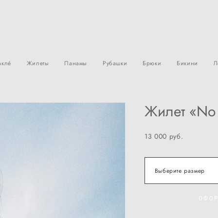
àклé
Жилеты
Панамы
Рубашки
Брюки
Бикини
Л
Жилет «No 
13 000 pуб.
Выберите размер
ОФОР