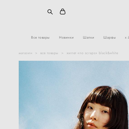
Все товары
Новинки
Шапки
Шарфы
x 
магазин
>
все товары
>
жилет «no scraps» black&white