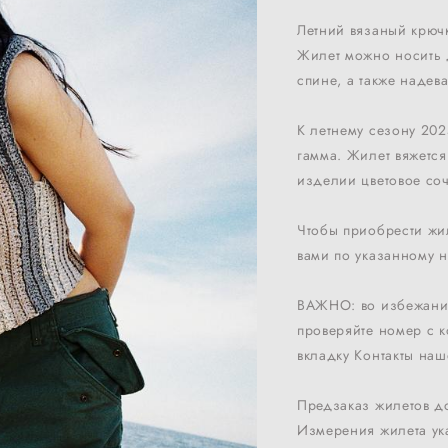
Летний вязаный крючк
Жилет можно носить 
спине, а также надев
К летнему сезону 202
гамма. Жилет вяжется
изделии цветовое соч
Чтобы приобрести жил
вами по указанному 
ВАЖНО: во избежание
проверяйте номер с к
вкладку Контакты наш
Предзаказ жилетов до
Измерения жилета ука