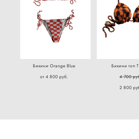
Бикини Orange Blue
Бикини топ T
от 4 800 pуб.
4 700 pу
2 800 pу