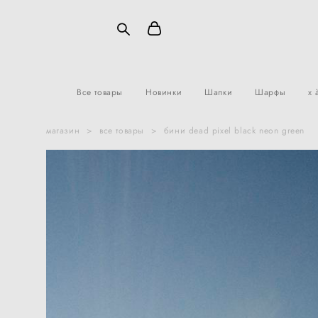
Все товары
Новинки
Шапки
Шарфы
x 
магазин
>
все товары
>
бини dead pixel black neon green