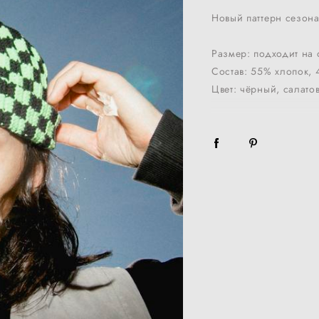
Новый паттерн сезона
Размер: подходит на 
Состав: 55% хлопок,
Цвет: чёрный, салато