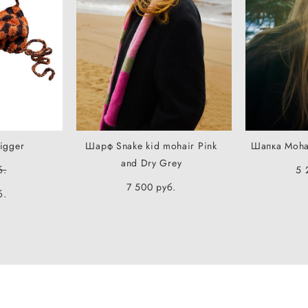
igger
Шарф Snake kid mohair Pink
Шапка Moha
and Dry Grey
б.
5 
7 500 pуб.
б.