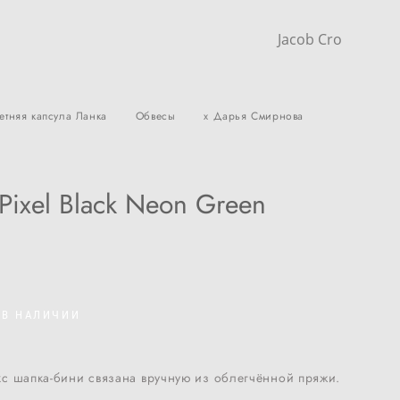
Jacob Cro
етняя капсула Ланка
Обвесы
x Дарья Смирнова
Pixel Black Neon Green
 В НАЛИЧИИ
с шапка-бини связана вручную из облегчённой пряжи.