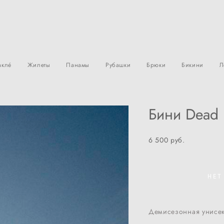
àклé
Жилеты
Панамы
Рубашки
Брюки
Бикини
Л
Бини Dead 
6 500 pуб.
НЕТ
Демисезонная унисек